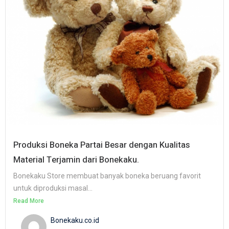
Produksi Boneka Partai Besar dengan Kualitas
Material Terjamin dari Bonekaku.
Bonekaku Store membuat banyak boneka beruang favorit
untuk diproduksi masal...
Read More
Bonekaku.co.id