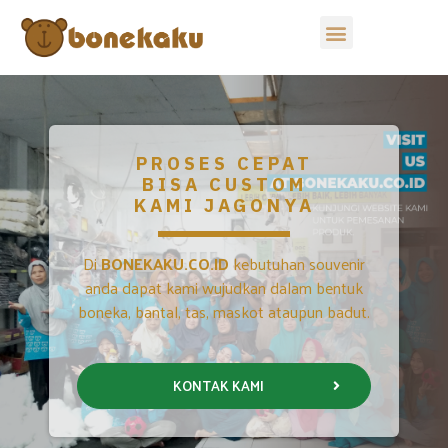
PROSES CEPAT
BISA CUSTOM
KAMI JAGONYA
Di
BONEKAKU.CO.ID
kebutuhan souvenir
anda dapat kami wujudkan dalam bentuk
boneka, bantal, tas, maskot ataupun badut.
KONTAK KAMI