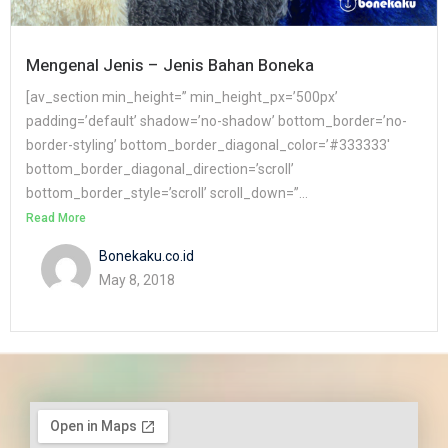
Mengenal Jenis – Jenis Bahan Boneka
[av_section min_height=” min_height_px=’500px’
padding=’default’ shadow=’no-shadow’ bottom_border=’no-
border-styling’ bottom_border_diagonal_color=’#333333′
bottom_border_diagonal_direction=’scroll’
bottom_border_style=’scroll’ scroll_down=”...
Read More
Bonekaku.co.id
May 8, 2018