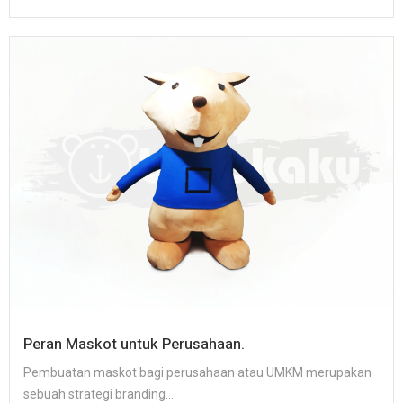
Peran Maskot untuk Perusahaan.
Pembuatan maskot bagi perusahaan atau UMKM merupakan
sebuah strategi branding...