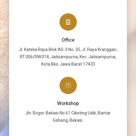
Office
Jl. Katelia Raya Blok AS-3 No. 35, Jl. Raya Kranggan,
RT.006/RW.014, Jatisampurna, Kec. Jatisampurna,
Kota Bks, Jawa Barat 17433
Workshop
Jln. Bogor-Bekasi No.61 Ciketing Udik, Bantar
Gebang, Bekasi.