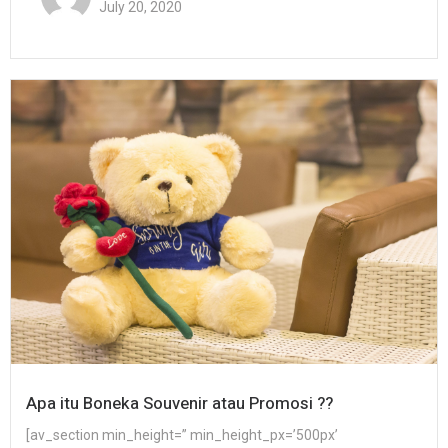
July 20, 2020
Apa itu Boneka Souvenir atau Promosi ??
[av_section min_height=” min_height_px=’500px’