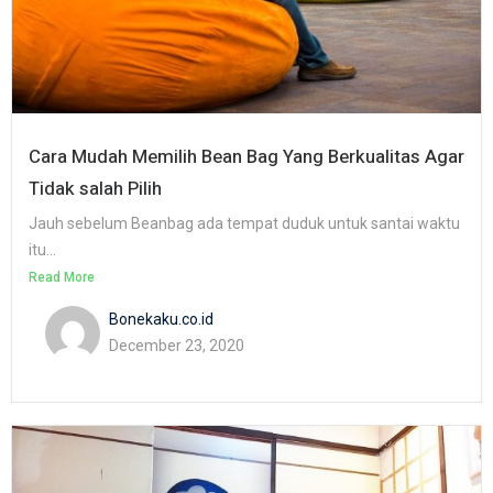
Cara Mudah Memilih Bean Bag Yang Berkualitas Agar
Tidak salah Pilih
Jauh sebelum Beanbag ada tempat duduk untuk santai waktu
itu...
Read More
Bonekaku.co.id
December 23, 2020