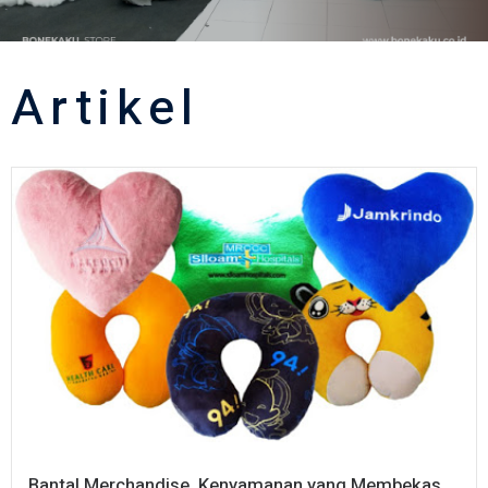
Artikel
Bantal Merchandise, Kenyamanan yang Membekas