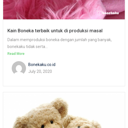
Kain Boneka terbaik untuk di produksi masal
Dalam memproduksi boneka dengan jumlah yang banyak,
bonekaku tidak serta...
Read More
Bonekaku.co.id
July 20, 2020