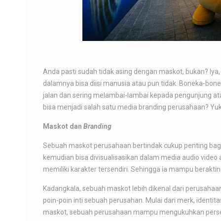
Anda pasti sudah tidak asing dengan maskot, bukan? Iya
dalamnya bisa diisi manusia atau pun tidak. Boneka-bonek
jalan dan sering melambai-lambai kepada pengunjung at
bisa menjadi salah satu media branding perusahaan? Yuk,
Maskot dan
Branding
Sebuah maskot perusahaan bertindak cukup penting bagi
kemudian bisa divisualisasikan dalam media audio video
memiliki karakter tersendiri. Sehingga ia mampu berakti
Kadangkala, sebuah maskot lebih dikenal dari perusahaan
poin-poin inti sebuah perusahan. Mulai dari merk, identi
maskot, sebuah perusahaan mampu mengukuhkan persep