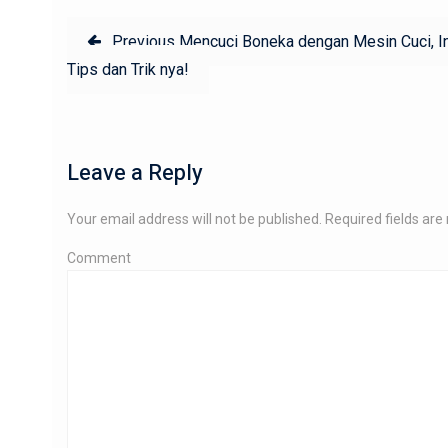
Post
Previous
Previous
Mencuci Boneka dengan Mesin Cuci, In
navigation
post:
Tips dan Trik nya!
Leave a Reply
Your email address will not be published.
Required fields ar
Comment