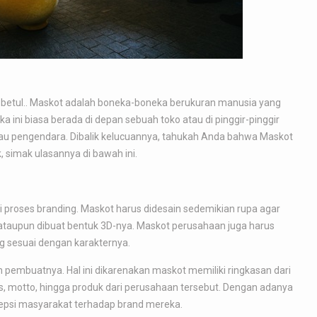
, betul.. Maskot adalah boneka-boneka berukuran manusia yang
a ini biasa berada di depan sebuah toko atau di pinggir-pinggir
au pengendara. Dibalik kelucuannya, tahukah Anda bahwa Maskot
 simak ulasannya di bawah ini.
 proses branding. Maskot harus didesain sedemikian rupa agar
 ataupun dibuat bentuk 3D-nya. Maskot perusahaan juga harus
ng sesuai dengan karakternya.
 pembuatnya. Hal ini dikarenakan maskot memiliki ringkasan dari
tas, motto, hingga produk dari perusahaan tersebut. Dengan adanya
si masyarakat terhadap brand mereka.