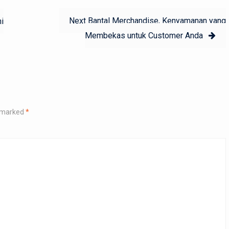
Next
Next
Bantal Merchandise, Kenyamanan yang
i
post:
Membekas untuk Customer Anda
e marked
*