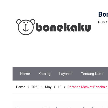
Skip
to
Bo
content
Pusa
Home
Katalog
Layanan
Tentang Kami
Home
2021
May
19
Peranan Maskot Boneka b