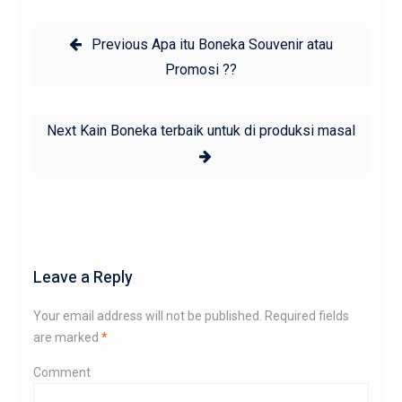
Post
Previous
Previous
Apa itu Boneka Souvenir atau
navigation
post:
Promosi ??
Next
Next
Kain Boneka terbaik untuk di produksi masal
post:
Leave a Reply
Your email address will not be published.
Required fields
are marked
*
Comment