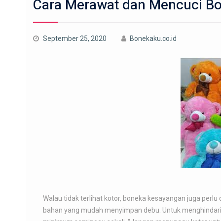
Cara Merawat dan Mencuci B
September 25, 2020
Bonekaku.co.id
Walau tidak terlihat kotor, boneka kesayangan juga perlu d
bahan yang mudah menyimpan debu. Untuk menghindari 