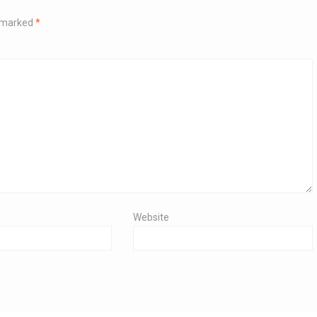
e marked
*
Website