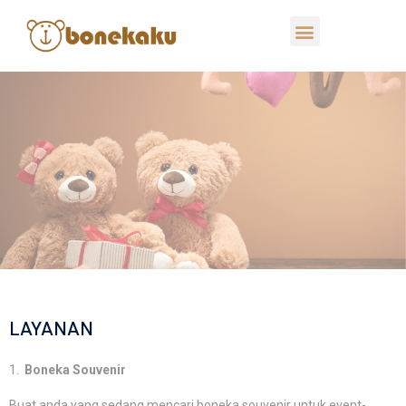
LAYANAN
1.
Boneka Souvenir
Buat anda yang sedang mencari boneka souvenir untuk event-