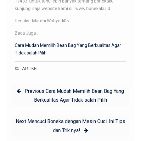
17433. untuk tahu lebih banyak tentang bonekaku
kunjungi saja website kami di : www.bonekaku.id
Penulis : Mardhi Wahyudi05
Baca Juga :
Cara Mudah Memilih Bean Bag Yang Berkualitas Agar
Tidak salah Pilih
ARTIKEL
Post
Previous
Previous
Cara Mudah Memilih Bean Bag Yang
navigation
post:
Berkualitas Agar Tidak salah Pilih
Next
Next
Mencuci Boneka dengan Mesin Cuci, Ini Tips
post:
dan Trik nya!