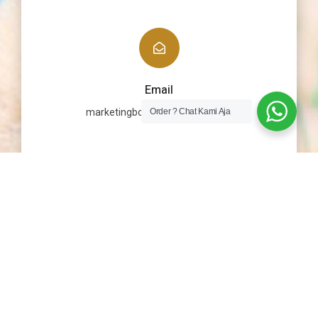
Email
marketingbonekaku@gmail.com
Order ? Chat Kami Aja
@ 2021 BONEKAKU.CO.ID All Right
Reserved