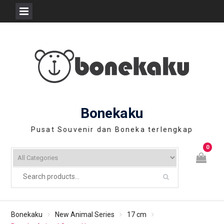
Skip
to
content
Bonekaku
Pusat Souvenir dan Boneka terlengkap
0
Bonekaku
New Animal Series
17 cm