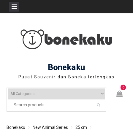
Skip
to
content
Bonekaku
Pusat Souvenir dan Boneka terlengkap
0
Bonekaku
New Animal Series
25 cm