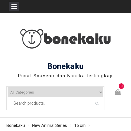
Skip
to
content
Bonekaku
Pusat Souvenir dan Boneka terlengkap
0
Bonekaku
New Animal Series
15 cm