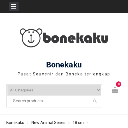
Skip
to
content
Bonekaku
Pusat Souvenir dan Boneka terlengkap
0
Bonekaku
New Animal Series
18 cm