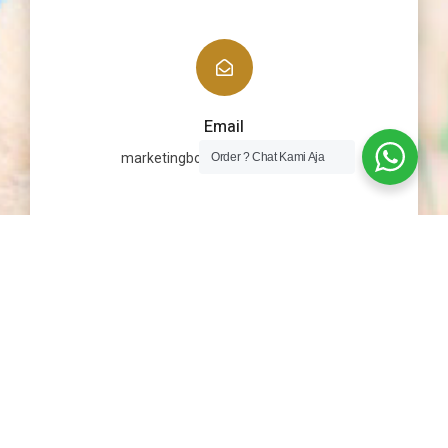
Email
marketingbonekaku@gmail.com
Order ? Chat Kami Aja
@ 2021 BONEKAKU.CO.ID All Right
Reserved