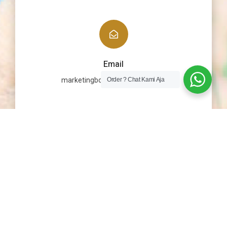
Email
Order ? Chat Kami Aja
marketingbonekaku@gmail.com
@ 2021 BONEKAKU.CO.ID All Right
Reserved