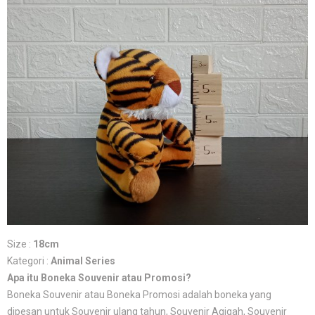
Size :
18cm
Kategori :
Animal Series
Apa itu Boneka Souvenir atau Promosi?
Boneka Souvenir atau Boneka Promosi adalah boneka yang
dipesan untuk Souvenir ulang tahun, Souvenir Aqiqah, Souvenir