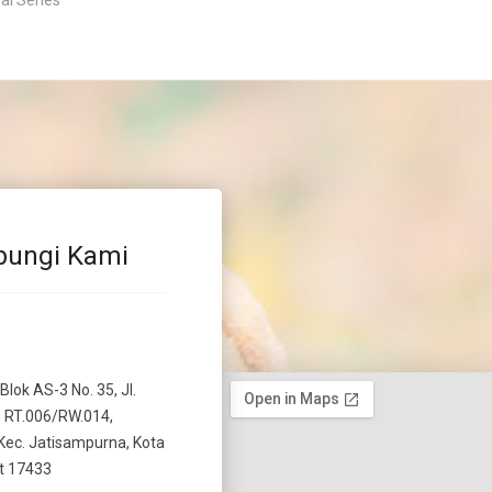
al Series
bungi Kami
 Blok AS-3 No. 35, Jl.
 RT.006/RW.014,
Kec. Jatisampurna, Kota
t 17433