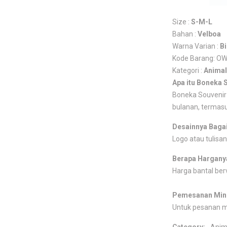
Size :
S-M-L
Bahan :
Velboa
Warna Varian :
B
Kode Barang: O
Kategori :
Animal
Apa itu Boneka 
Boneka Souvenir 
bulanan, termasu
Desainnya Baga
Logo atau tulisan
Berapa Hargany
Harga bantal berv
Pemesanan Min
Untuk pesanan 