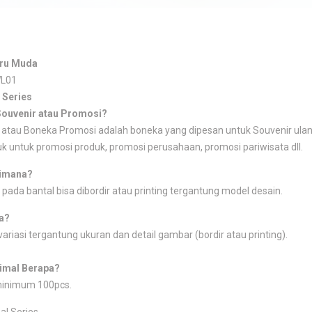
iru Muda
WL01
 Series
Souvenir atau Promosi?
atau Boneka Promosi adalah boneka yang dipesan untuk Souvenir ulang
k untuk promosi produk, promosi perusahaan, promosi pariwisata dll.
imana?
 pada bantal bisa dibordir atau printing tergantung model desain.
a?
ariasi tergantung ukuran dan detail gambar (bordir atau printing).
imal Berapa?
minimum 100pcs.