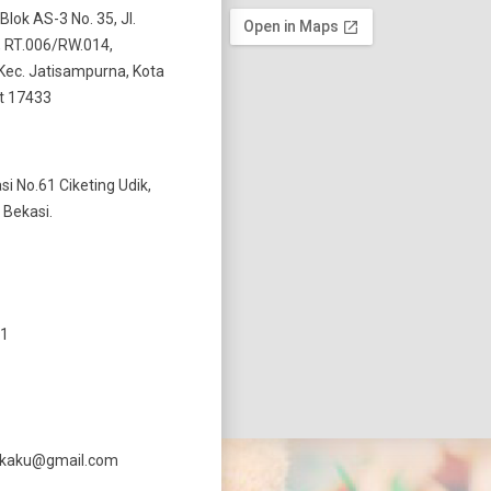
 Blok AS-3 No. 35, Jl.
 RT.006/RW.014,
Kec. Jatisampurna, Kota
t 17433
si No.61 Ciketing Udik,
 Bekasi.
11
ekaku@gmail.com