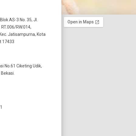
 Blok AS-3 No. 35, Jl.
 RT.006/RW.014,
Kec. Jatisampurna, Kota
t 17433
si No.61 Ciketing Udik,
 Bekasi.
11