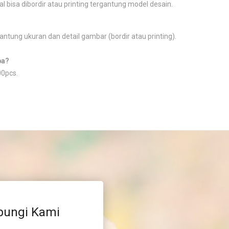
l bisa dibordir atau printing tergantung model desain.
antung ukuran dan detail gambar (bordir atau printing).
pa?
0pcs.
bungi Kami