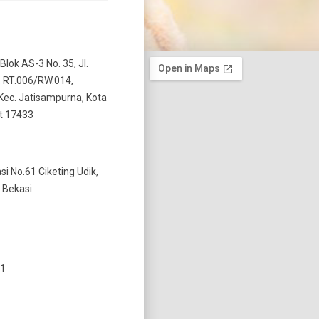
 Blok AS-3 No. 35, Jl.
 RT.006/RW.014,
Kec. Jatisampurna, Kota
t 17433
si No.61 Ciketing Udik,
 Bekasi.
11