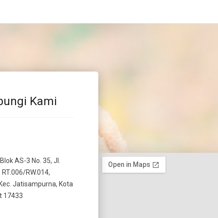
bungi Kami
 Blok AS-3 No. 35, Jl.
 RT.006/RW.014,
Kec. Jatisampurna, Kota
t 17433