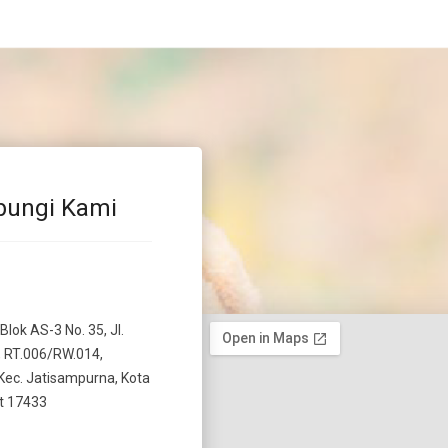
bungi Kami
 Blok AS-3 No. 35, Jl.
 RT.006/RW.014,
Kec. Jatisampurna, Kota
t 17433