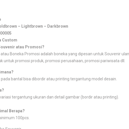
o
oldbrown – Lightbrown – Darkbrown
00005
a Custom
Souvenir atau Promosi?
atau Boneka Promosi adalah boneka yang dipesan untuk Souvenir ulang
k untuk promosi produk, promosi perusahaan, promosi pariwisata dll.
imana?
 pada bantal bisa dibordir atau printing tergantung model desain.
a?
ariasi tergantung ukuran dan detail gambar (bordir atau printing).
imal Berapa?
minimum 100pcs.