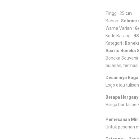
Tinggi: 25
cm
Bahan :
Solmicr
Warna Varian :
G
Kode Barang :
BS
Kategori :
Bonek
Apa itu Boneka 
Boneka Souvenir 
bulanan, termasu
Desainnya Baga
Logo atau tulisan
Berapa Hargany
Harga bantal berv
Pemesanan Min
Untuk pesanan 