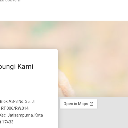
ka Souvenir
bungi Kami
 Blok AS-3 No. 35, Jl.
 RT.006/RW.014,
Kec. Jatisampurna, Kota
t 17433